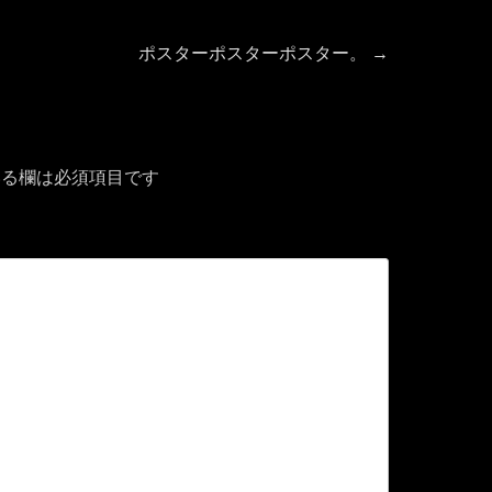
次
ポスターポスターポスター。
→
の
投
稿:
る欄は必須項目です