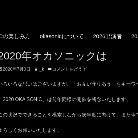
NICの楽しみ方
okasonicについて
2026出演者
2
.com/oka.sonic
e.com/@okasonic597/playlis
2020年オカソニックは
投
投
2020年7月9日
i_k
コメントをどうぞ
稿
稿
日
者
いろいろな思いはございますが、「お互い守りあう」をキーワ
「2020 OKA SONIC」は前年同様の開催を断念いたします。
この状況でできることを模索しながら次年度に向けて、また今
よろしくお願いいたします。