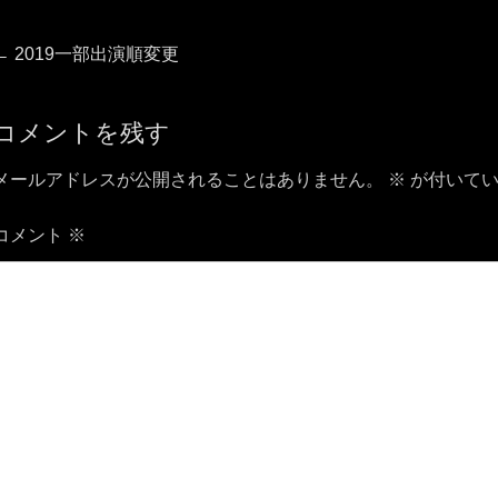
投
前
←
2019一部出演順変更
の
稿
投
コメントを残す
稿:
ナ
メールアドレスが公開されることはありません。
※
が付いてい
ビ
コメント
※
ゲ
ー
シ
ョ
ン