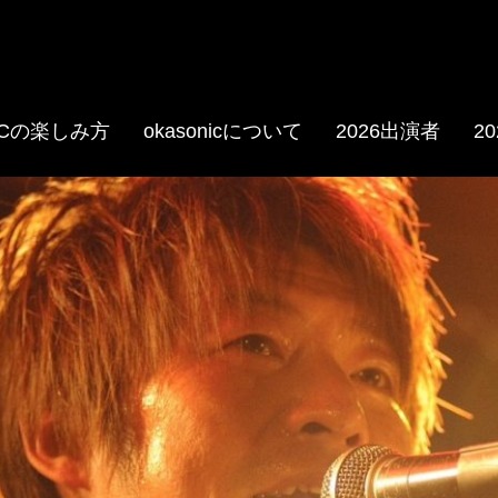
NICの楽しみ方
okasonicについて
2026出演者
2
.com/oka.sonic
e.com/@okasonic597/playlis