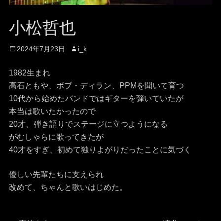
小松哲也
投
投
2024年7月23日
i_k
稿
稿
日
者
1982生まれ
高石ともや、ボブ・ディラン、PPMを聞いて育つ
10代から始めたバンドではギターを弾いていたが
本当は歌いたかったので
20才、弾き語りでステージに立つようになる
がむしゃらに歌ってきたが
40才をすぎ、初めて独りよがりだったことに気づく
優しい先輩たちに支えられ
改めて、ちゃんと歌いはじめた。