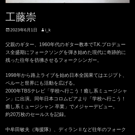
工藤崇
投
投
2023年6月1日
i_k
稿
稿
日
者
父親のギター、1960年代のギター教本でT.K.プロデュー
ス全盛期にフォークソングを弾き始めた現代に奇跡的に
残った往年を彷彿させるフォークシンガー。
1998年から路上ライブを始め日本全国果てはエジプト、
ペルーと世界にも活動を広げる。
2000年TBSテレビ「学校へ行こう！癒し系ミュージシャ
ン」に出演。同年日本コロムビアより「学校へ行こう！
癒し系ミュージシャン 卒業」でメジャーデビュー。
約20万枚のセールスを記録。
中牟田敏夫（海援隊）、ディランⅡなど往年のフォーク