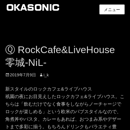
メニュー
Ⓠ RockCafe&LiveHouse
零城-NiL-
投
投
2019年7月9日
i_k
稿
稿
日
者
新スタイルのロックカフェ&ライブハウス
祇園の夜にお目見えしたロックカフェ&ライブハウス。こ
ちらは「飲むだけでなく食事をしながらノーチャージで
ロックが楽しめる」という欧米のパブスタイルなので、
角煮丼やパスタ、カレーもあれば、おつまみ系やデザー
トまで多彩に揃う。もちろんドリンクもバラエティ豊