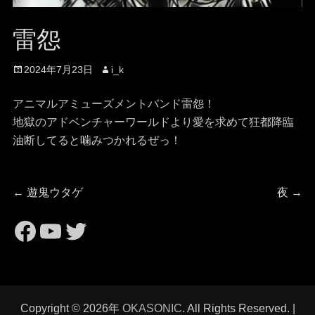
雷怨
投
投
2024年7月23日
i_k
稿
稿
日
者
アニマルアミューズメントバンド雷怨！
地獄のアドベンチャーワールドより愛を求めて狂都降臨
油断してると噛みつかれるぜっ！
投
前
次
←
遊鬼ウタゲ
夜
→
の
の
稿
https://www.facebook.com/
https://www.youtube.com
Twitter
投
投
稿:
稿:
ナ
ビ
Copyright © 2026年
OKASONIC
. All Rights Reserved. |