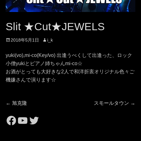
Slit ★Cut★JEWELS
投
投
2018年5月1日
i_k
稿
稿
日
者
yuki(vo),mi-co(Key/vo) 出逢うべくして出逢った、ロック
小僧yukiとピアノ姉ちゃんmi-co☆
お酒がとっても大好きな2人で和洋折衷オリジナル色々ご
機嫌さんで演ります☆
投
前
次
←
旭克隆
スモールタウン
→
の
の
稿
https://www.facebook.com/
https://www.youtube.com
Twitter
投
投
稿:
稿:
ナ