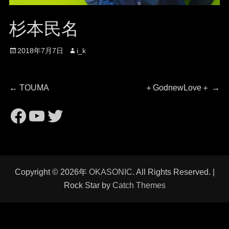
杉本民名
投
投
2018年7月7日
i_k
稿
稿
日
者
投
前
次
←
TOUMA
＋GodnewLove＋
→
の
の
稿
https://www.facebook.com/
https://www.youtube.com
Twitter
投
投
稿:
稿:
ナ
ビ
Copyright © 2026年
OKASONIC
. All Rights Reserved. |
ゲ
Rock Star by
Catch Themes
ー
シ