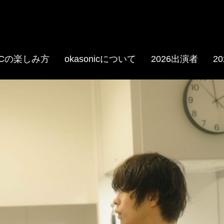
NICの楽しみ方
okasonicについて
2026出演者
2
.com/oka.sonic
e.com/@okasonic597/playlis