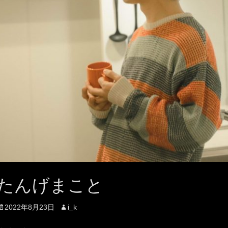
たんげまこと
投
投
2022年8月23日
i_k
稿
稿