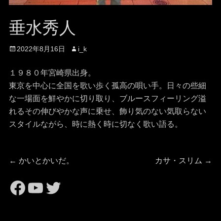
垂水秀人
投
投
2022年8月16日
i_k
稿
稿
日
者
１９８０年宮崎県出身。
東京を中心に全国を歌い歩く孤高の唄い手。日々の些細
な一場面を鮮やかに切り取り、ブルースフィーリング溢
れるその伸びやかな声に乗せ、飾り気のない気取らない
スタイルながら、時に熱く時に切なく歌い語る。
投
前
次
←
かいとかいだ。
カサ・スリム
→
の
の
稿
https://www.facebook.com/
https://www.youtube.com
Twitter
投
投
稿:
稿:
ナ