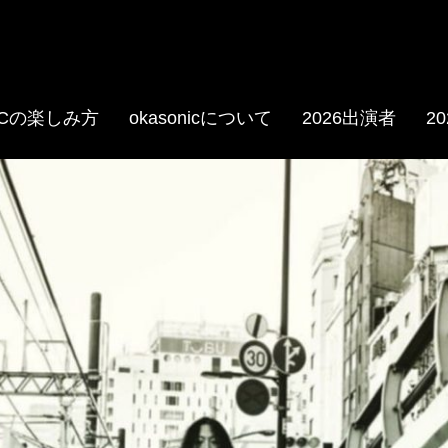
NICの楽しみ方
okasonicについて
2026出演者
2
.com/oka.sonic
e.com/@okasonic597/playlis