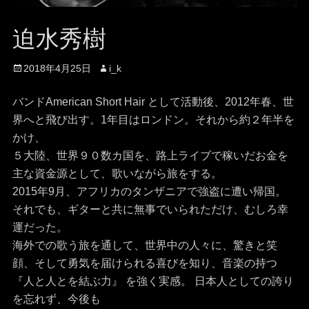
迫水秀樹
投
投
2018年4月25日
i_k
稿
稿
日
者
バンドAmerican Short Hair として活動後、2012年春、世
界へと飛び出す。1年目はロンドン。それから約２年半を
かけ、
５大陸、世界９０数カ国を、路上ライブで稼いだお金を
主な資金源として、歌いながら旅をする。
2015年9月、アフリカのタンザニアで強盗に遭い帰国。
それでも、ギターと共に無事でいられただけ、むしろ幸
運だった。
海外での歌う旅を通して、世界中の人々に、驚きと笑
顔、そして勇気を届けられる喜びを知り、音楽の持つ
『人と人とを結ぶ力』 を強く実感。 日本人としての誇り
を忘れず、今後も