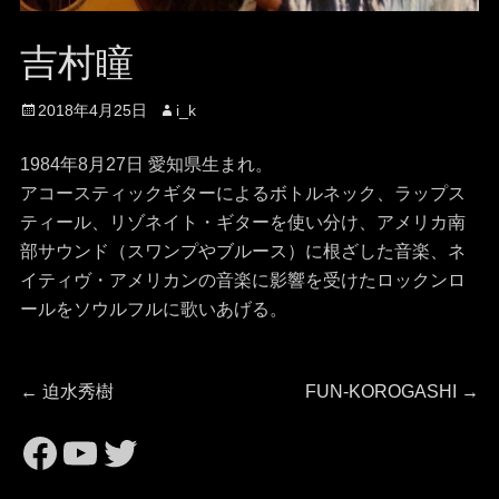
吉村瞳
投
投
2018年4月25日
i_k
稿
稿
日
者
1984年8月27日 愛知県生まれ。
アコースティックギターによるボトルネック、ラップス
ティール、リゾネイト・ギターを使い分け、アメリカ南
部サウンド（スワンプやブルース）に根ざした音楽、ネ
イティヴ・アメリカンの音楽に影響を受けたロックンロ
ールをソウルフルに歌いあげる。
投
前
次
←
迫水秀樹
FUN-KOROGASHI
→
の
の
稿
https://www.facebook.com/
https://www.youtube.com
Twitter
投
投
稿:
稿: